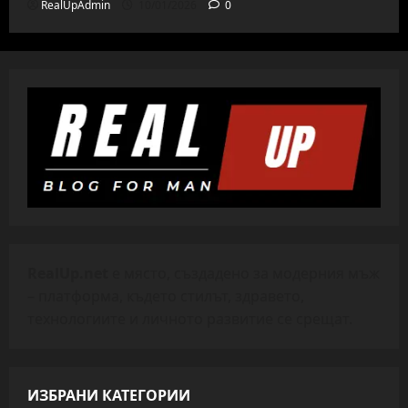
RealUpAdmin
10/01/2026
0
RealUp.net
е място, създадено за модерния мъж
– платформа, където стилът, здравето,
технологиите и личното развитие се срещат.
ИЗБРАНИ КАТЕГОРИИ