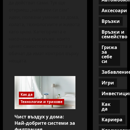
да действат сами. Тук ще
откриеш „направи си сам“
Аксесоари
идеи, полезни умения за дома,
Връзки
колата, технологиите и живота
като цяло. Категорията е
Връзки и
семейство
насочена към мъже, които
ценят самостоятелността и
Грижа
за
обичат да имат контрол върху
себе
нещата.
си
Забавлени
Игри
Инвестици
Как да
Технологии и трикове
Как
да
Чист въздух у дома:
Кариера
Най-добрите системи за
филтрация