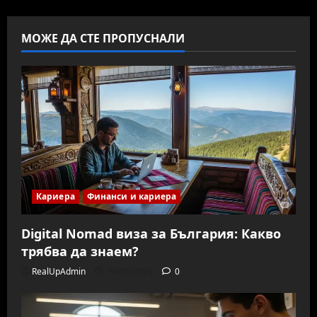
изградиш
домашен
бар
с
МОЖЕ ДА СТЕ ПРОПУСНАЛИ
минимален
бюджет
Кариера
Финанси и кариера
Digital Nomad виза за България: Какво
трябва да знаем?
RealUpAdmin
10/01/2026
0