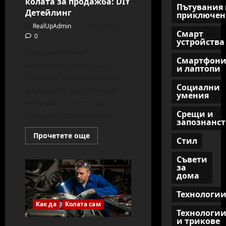
колата за продажба: DIY
Пътувания 
Детейлинг
приключен
RealUpAdmin
10/01/2026
Смарт
0
устройства
Продажбата на
Смартфон
автомобил през 2026
и лаптопи
година е по-конкурентна
Социални
от всякога. Купувачите
умения
вече имат достъп до
Срещи и
огромно количество...
запознанст
Read
Прочетете още
Стил
more
about
Как
Съвети
да
за
подготвим
дома
колата
за
продажба:
Технологи
DIY
Как да
Колата сам
Детейлинг
Технологи
и трикове