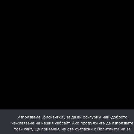
Използваме „бисквитки“, за да ви осигурим най-доброто
изживяване на нашия уебсайт. Ако продължите да използвате
този сайт, ще приемем, че сте съгласни с Политиката ни за