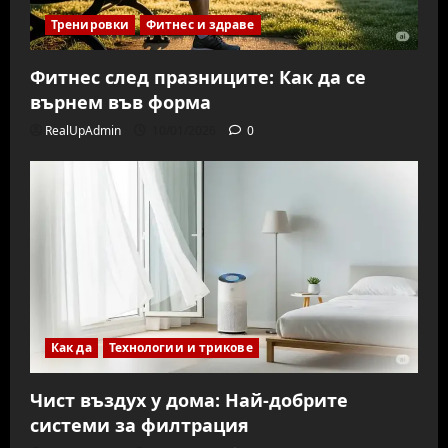
Тренировки
Фитнес и здраве
Фитнес след празниците: Как да се
върнем във форма
RealUpAdmin
10/01/2026
0
Как да
Технологии и трикове
Чист въздух у дома: Най-добрите
системи за филтрация