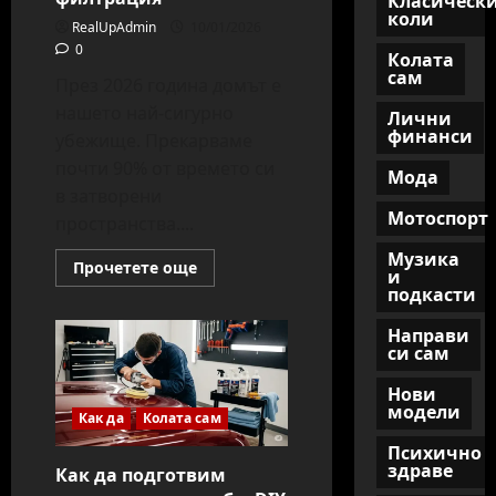
Класическ
коли
RealUpAdmin
10/01/2026
0
Колата
сам
През 2026 година домът е
нашето най-сигурно
Лични
финанси
убежище. Прекарваме
почти 90% от времето си
Мода
в затворени
Мотоспорт
пространства....
Музика
Read
Прочетете още
и
more
подкасти
about
Чист
въздух
Направи
у
си сам
дома:
Най-
добрите
Нови
системи
модели
Как да
Колата сам
за
филтрация
Психично
здраве
Как да подготвим