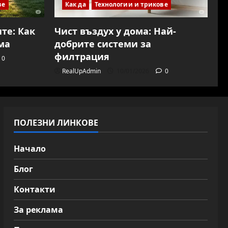
ве
Как да
Технологии и трикове
те: Как
Чист въздух у дома: Най-
ма
добрите системи за
филтрация
0
RealUpAdmin
10/01/2026
0
ПОЛЕЗНИ ЛИНКОВЕ
Начало
Блог
Контакти
За реклама