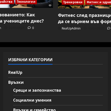
ройства
Технологии
Тренировки
Фитнес и здра
азованието: Как
Фитнес след празници
а учениците днес?
да се върнем във фор
n
10/01/2026
0
RealUpAdmin
10/01/2026
ИЗБРАНИ КАТЕГОРИИ
RealUp
Връзки
Срещи и запознанства
Социални умения
Връзки и семейство