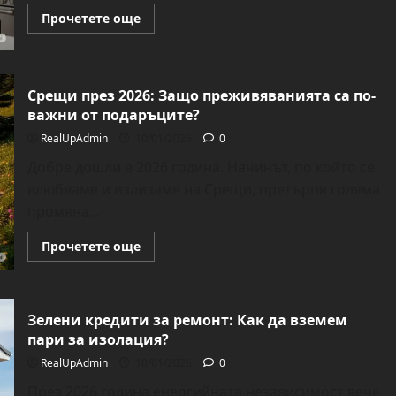
Read
Прочетете още
more
about
Физическият
AI:
Роботите
влизат
Срещи през 2026: Защо преживяванията са по-
в
важни от подаръците?
кухнята
ни
RealUpAdmin
10/01/2026
0
Добре дошли в 2026 година. Начинът, по който се
влюбваме и излизаме на Срещи, претърпя голяма
промяна...
Read
Прочетете още
more
about
Срещи
през
2026:
Зелени кредити за ремонт: Как да вземем
Защо
преживяванията
пари за изолация?
са
по-
RealUpAdmin
10/01/2026
0
важни
от
През 2026 година енергийната независимост вече
подаръците?