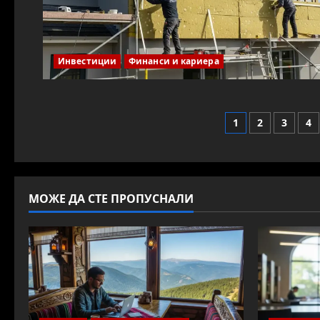
Инвестиции
Финанси и кариера
Разделя
1
2
3
4
на
публик
МОЖЕ ДА СТЕ ПРОПУСНАЛИ
на
страни