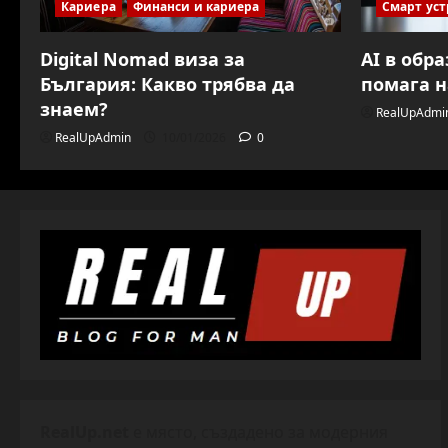
Кариера
Финанси и кариера
Смарт уст
Digital Nomad виза за
AI в обр
България: Какво трябва да
помага н
знаем?
RealUpAdmi
RealUpAdmin
10/01/2026
0
RealUp.net
е място, създадено за модерния