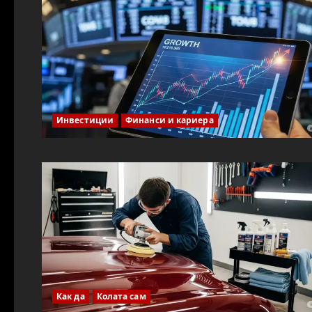
Инвестиции
Финанси и кариера
Как да
Колата сам