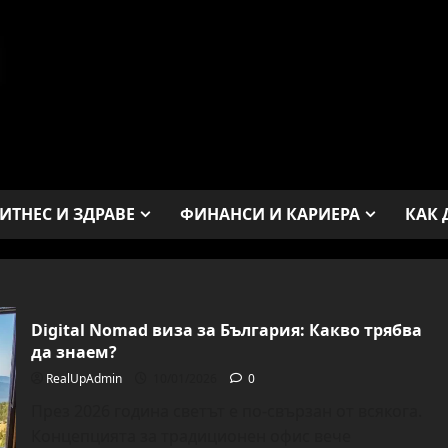
ИТНЕС И ЗДРАВЕ
ФИНАНСИ И КАРИЕРА
КАК 
Digital Nomad виза за България: Какво трябва
да знаем?
RealUpAdmin
10/01/2026
0
През 2026 година светът е по-свързан от всякога.
Концепцията за традиционен офис вече