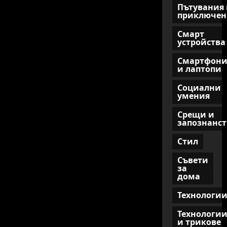
Пътувания 
приключен
Смарт
устройства
Смартфон
и лаптопи
Социални
умения
Срещи и
запознанст
Стил
Съвети
за
дома
Технологи
Технологи
и трикове