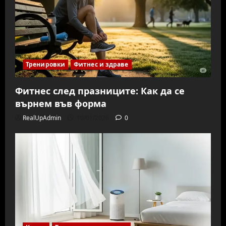
Тренировки
Фитнес и здраве
Фитнес след празниците: Как да се
върнем във форма
RealUpAdmin
10/01/2026
0