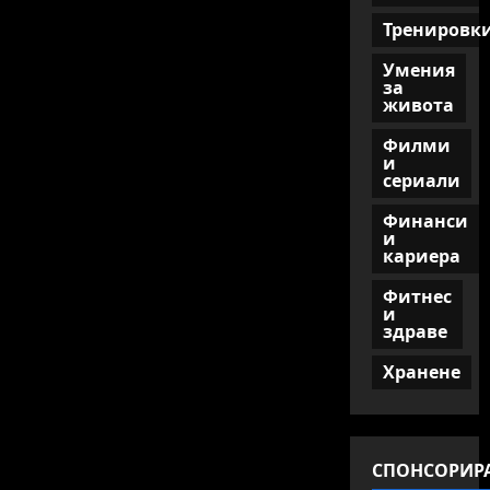
Тренировк
Умения
за
живота
Филми
и
сериали
Финанси
и
кариера
Фитнес
и
здраве
Хранене
СПОНСОРИР