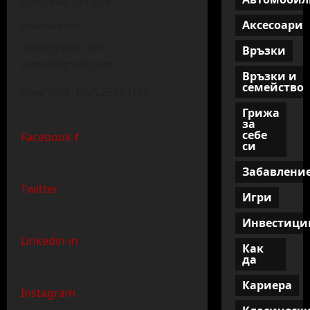
(204) 888 234 674
Аксесоари
Email Address​
info@gmail.com
Връзки
name@gmail.com
Връзки и
семейство
New York, USA 2578 HAY
Грижа
за
себе
Facebook-f
си
Забавлени
Twitter
Игри
Инвестици
Linkedin-in
Как
да
Кариера
Instagram