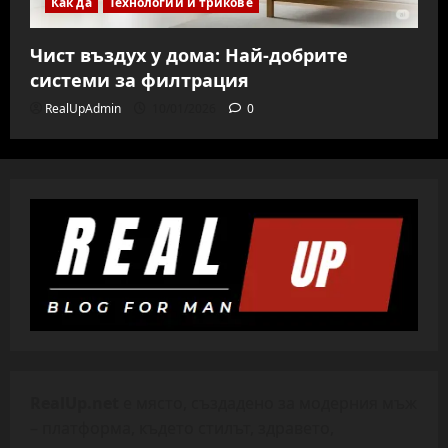
Как да
Технологии и трикове
Чист въздух у дома: Най-добрите
системи за филтрация
RealUpAdmin
10/01/2026
0
RealUp.net
е място, създадено за модерния мъж
– платформа, където стилът, здравето,