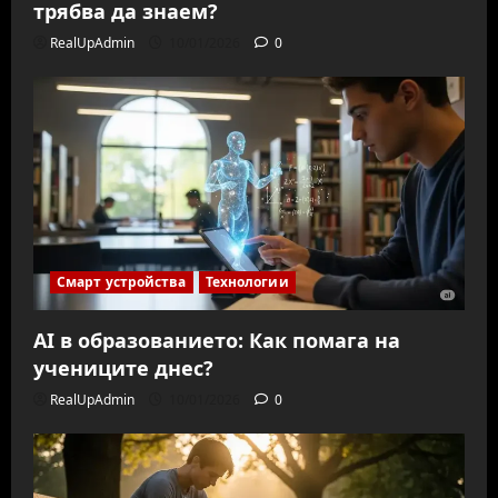
трябва да знаем?
RealUpAdmin
10/01/2026
0
Смарт устройства
Технологии
AI в образованието: Как помага на
учениците днес?
RealUpAdmin
10/01/2026
0