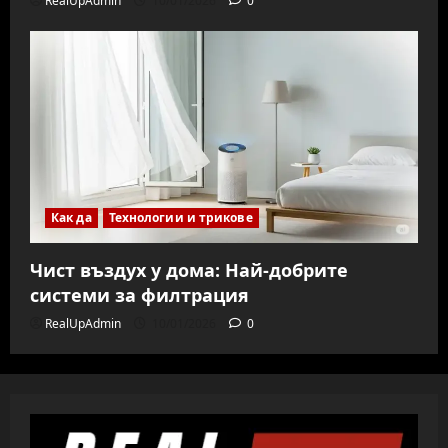
RealUpAdmin
10/01/2026
0
Как да
Технологии и трикове
Чист въздух у дома: Най-добрите
системи за филтрация
RealUpAdmin
10/01/2026
0