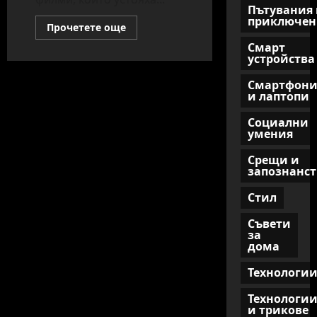
Пътувания 
приключен
Read
Прочетете още
more
about
Смарт
Най-
устройства
добрите
екшън
Смартфон
филми
и лаптопи
за
истински
мъже
Социални
умения
Срещи и
запознанст
Стил
Съвети
за
дома
Технологи
Технологи
и трикове