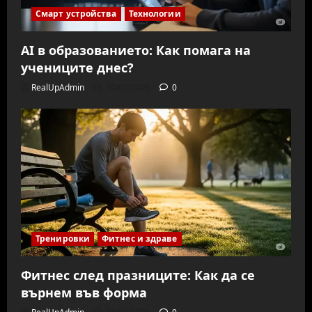
Смарт устройства
Технологии
AI в образованието: Как помага на
учениците днес?
RealUpAdmin
10/01/2026
0
Тренировки
Фитнес и здраве
Фитнес след празниците: Как да се
върнем във форма