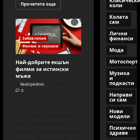
Класическ
Read
Прочетете още
коли
more
about
Колата
Squid
Game
сам
Сезон
3:
Лични
Какво
финанси
да
Забавление
очакваме
Филми и сериали
и
Мода
защо
светът
полудя
Мотоспорт
Най-добрите екшън
отново?
филми за истински
Музика
мъже
и
подкасти
RealUpAdmin
19/08/2025
0
Направи
си сам
Най-добрите екшън
филми за истински мъже
Нови
Съдържание Въведение
модели
Защо обичаме екшън
Психично
филми Класически екшън
здраве
филми, които устояха...