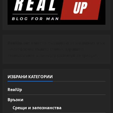
RealUp.net
е място, създадено за модерния мъж
– платформа, където стилът, здравето,
технологиите и личното развитие се срещат.
ИЗБРАНИ КАТЕГОРИИ
RealUp
Връзки
Срещи и запознанства