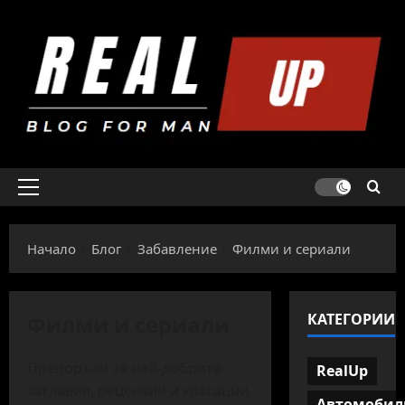
Skip
to
content
Primary
Menu
Начало
Блог
Забавление
Филми и сериали
Филми и сериали
КАТЕГОРИИ
Препоръки за най-добрите
RealUp
заглавия, рецензии и класации.
Автомобил