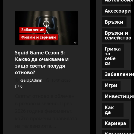
Аксесоари
Връзки
Забавление
Връзки и
семейство
Филми и сериали
Грижа
Squid Game Сезон 3:
за
себе
Какво да очакваме и
си
защо светът полудя
отново?
Забавлени
RealUpAdmin
10/01/2026
Игри
0
Светът отново е облечен
Инвестици
в розово и зелено. През
Как
2026 година феноменът,
да
който промени правилата
Кариера
на телевизията,...