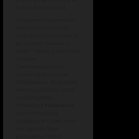
блясък в опаковката.
Социалните медии също
изиграха своята роля.
Днес хората предпочитат
да споделят снимка от
полет с балон, а не от нов
телефон.
Преживяванията ни
правят по-интересни
събеседници. Те ни дават
теми за разговор, които
не избледняват.
Истинската
Романтика
днес означава да
създадеш история, която
си струва да бъде
разказвана. Това е