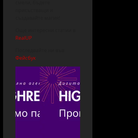
смели, бъдете
присъстващи и
създавайте магия!
Още интересни статии в
RealUP
Последвайте ни във
Фейсбук