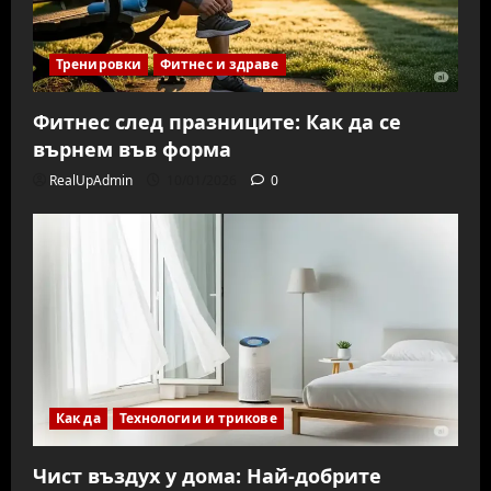
Тренировки
Фитнес и здраве
Фитнес след празниците: Как да се
върнем във форма
RealUpAdmin
10/01/2026
0
Как да
Технологии и трикове
Чист въздух у дома: Най-добрите