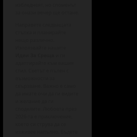
избледнеят, но споменът
за онази вечер ще остане.
Направете следващата
стъпка и планирайте
нещо различно.
Използвайте нашите
Идеи За Среща
и ги
адаптирайте към вашия
стил. Светът е пълен с
възможности за
свързване. Важно е само
да имате очи да ги видите
и желание да ги
споделите. Любовта през
2026-та е приключение,
което си струва да се
изживее напълно. Бъдете