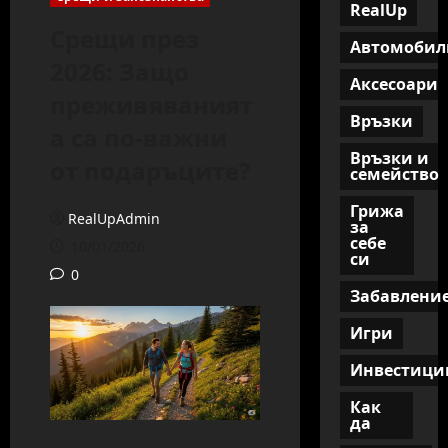
RealUp
Срещи през
Автомобил
2026: Защо
Аксесоари
преживяваният
Връзки
а са по-важни
Връзки и
от подаръците?
семейство
Грижа
RealUpAdmin
за
себе
10/01/2026
си
0
Забавлени
Игри
Инвестици
Как
да