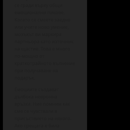
се гради върху общи
емоционални пикове.
Когато се смеете заедно
или учите ново умение,
мозъкът ви маркира
партньора като източник
на щастие. Това е много
по-мощно от
краткотрайното вълнение
при получаване на
подарък.
Емоциите създават
дълбока невронна
връзка. Ние помним как
сме се чувствали в
присъствието на някого.
Ако срещата е била