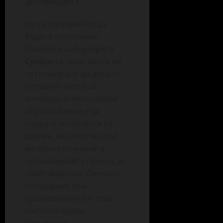
дестинацията.
Не се страхувайте да
бъдете спонтанни.
Понякога най-добрите
Срещи
са тези, които не
са планирани до детайл.
Оставете място за
изненади и неочаквани
обрати. Важно е да
слушате желанията на
другия. Ако партньорът
ви обича планината,
организирайте преход до
скрит водопад. Личното
отношение към
преживяването е това,
което го прави