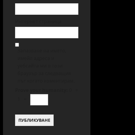
Интернет страница
Запазване на името,
имейл адреса и
уебсайта ми в този
браузър за следващия
път когато коментирам.
Prove your humanity:
0 +
1 =