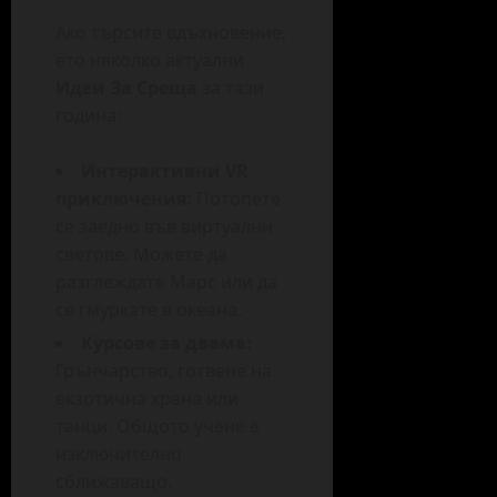
Ако търсите вдъхновение,
ето няколко актуални
Идеи За Среща
за тази
година:
Интерактивни VR
приключения:
Потопете
се заедно във виртуални
светове. Можете да
разглеждате Марс или да
се гмуркате в океана.
Курсове за двама:
Грънчарство, готвене на
екзотична храна или
танци. Общото учене е
изключително
сближаващо.