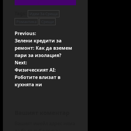
Tags:
Идеи За Среща
Романтика
Срещи
P
Previous:
Зелени кредити за
o
ремонт: Как да вземем
s
пари за изолация?
t
Next:
n
Физическият AI:
a
Роботите влизат в
v
кухнята ни
i
g
a
Вашият коментар
t
i
Вашият имейл адрес няма
да бъде публикуван.