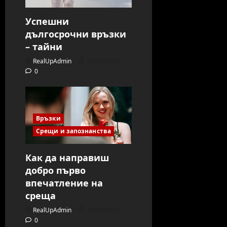
Успешни
дългосрочни връзки
– тайни
RealUpAdmin
22/08/2025
0
Връзки
Срещи и запознанства
Как да направиш
добро първо
впечатление на
среща
RealUpAdmin
19/08/2025
0