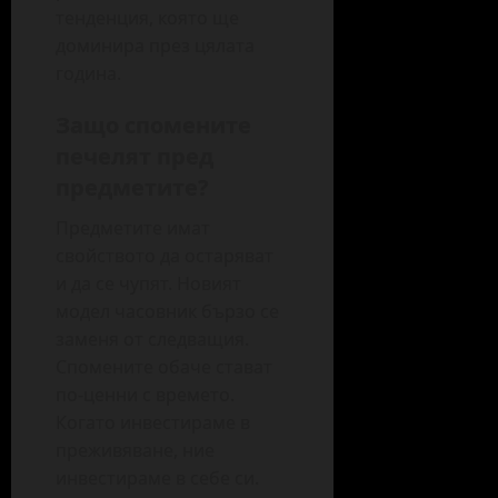
тенденция, която ще
доминира през цялата
година.
Защо спомените
печелят пред
предметите?
Предметите имат
свойството да остаряват
и да се чупят. Новият
модел часовник бързо се
заменя от следващия.
Спомените обаче стават
по-ценни с времето.
Когато инвестираме в
преживяване, ние
инвестираме в себе си.