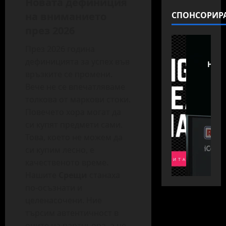
Новата дефиниция
СПОНСОРИР
на вниманието
през 2026
През 2026 година
дефиницията за успех във
връзките се промени.
Вече не се впечатляваме
толкова от маркови стоки.
Повечето хора могат да
си купят предмети сами.
Това, което не можем да
си купим лесно, е
качественото време.
Нашите
Срещи
станаха
по-осъзнати и
целенасочени. Ние
търсим автентичност в
очите на партньора, а не