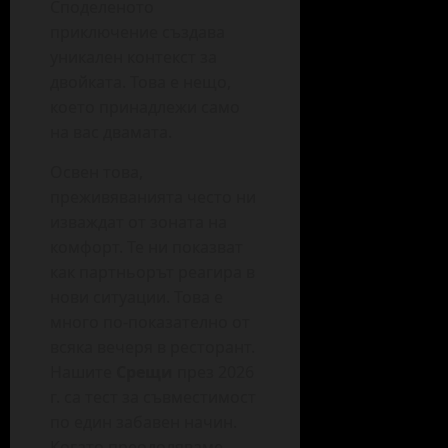
Споделеното
приключение създава
уникален контекст за
двойката. Това е нещо,
което принадлежи само
на вас двамата.
Освен това,
преживяванията често ни
изваждат от зоната на
комфорт. Те ни показват
как партньорът реагира в
нови ситуации. Това е
много по-показателно от
всяка вечеря в ресторант.
Нашите
Срещи
през 2026
г. са тест за съвместимост
по един забавен начин.
Когато преодоляваме