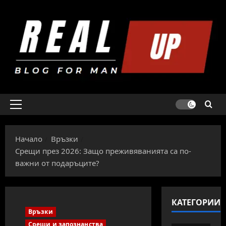
Skip
to
content
Primary
Menu
Начало
Връзки
Срещи през 2026: Защо преживяванията са по-
важни от подаръците?
КАТЕГОРИИ
Връзки
Срещи и запознанства