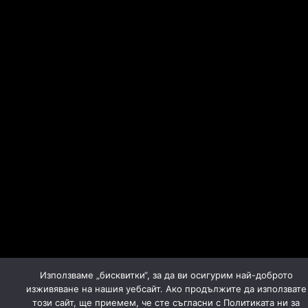
Използваме „бисквитки“, за да ви осигурим най-доброто
изживяване на нашия уебсайт. Ако продължите да използвате
този сайт, ще приемем, че сте съгласни с Политиката ни за