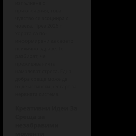
изпълнена с
приключения, това
чувство се асоциира с
човека. През 2026 г.
хората са по-
информирани за своето
психично здраве. Те
разбират, че
преживяванията
намаляват стреса. Една
добра среща може да
бъде истински рестарт за
нервната система.
Креативни Идеи За
Среща за
незабравими
моменти