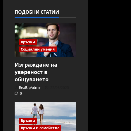
ПОДОБНИ СТАТИИ
Връзки
Социални умения
Изграждане на
увереност в
общуването
RealUpAdmin
22/08/2025
0
Връзки
Връзки и семейство