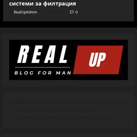
системи за филтрация
RealUpAdmin
10/01/2026
0
RealUp.net
е място, създадено за модерния мъж
– платформа, където стилът, здравето,
технологиите и личното развитие се срещат.