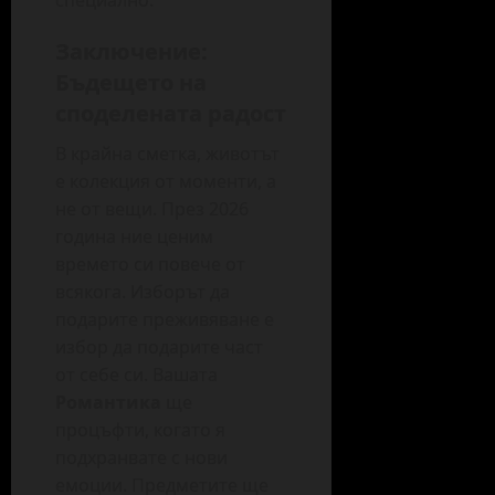
специално.
Заключение:
Бъдещето на
споделената радост
В крайна сметка, животът
е колекция от моменти, а
не от вещи. През 2026
година ние ценим
времето си повече от
всякога. Изборът да
подарите преживяване е
избор да подарите част
от себе си. Вашата
Романтика
ще
процъфти, когато я
подхранвате с нови
емоции. Предметите ще