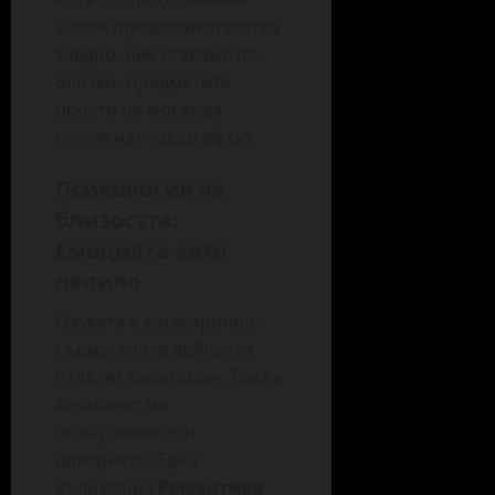
малки предизвикателства
заедно, ние ставаме по-
близки. Предметите
просто не могат да
постигнат такъв ефект.
Психология на
близостта:
Емоцията като
лепило
Науката е категорична:
съвместните дейности
отделят окситоцин. Това е
хормонът на
обвързването и
доверието. Една
вълнуваща
Романтика