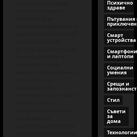
Психично
жестове като основен
здраве
символ на внимание
отминава. Днес
Пътувания 
приключен
модерната
Романтика
се
изразява в присъствието
Смарт
устройства
и вниманието към
детайла. Двойките търсят
Смартфон
и лаптопи
начини да избягат от
ежедневието чрез
Социални
уникални приключения. В
умения
тази статия ще
Срещи и
разгледаме защо
запознанст
преживяванията станаха
Стил
новото „злато“ в
интимните отношения.
Съвети
за
Ще ви дадем и
дома
вдъхновяващи примери
Технологи
за следващата ви среща.