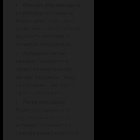
Пикник под звездите
с телескоп:
Класическа
Романтика
, съчетана с
малко наука. Избягайте от
градските светлини за
истинско спокойствие.
Доброволчество
заедно:
Помогнете в
приют за животни или
засадете дървета. Нищо
не сближава така, както
правенето на добро.
Ретро разходка:
Наемете стара кола и
посетете малко село с
история. Пътуването е
толкова важно, колкото и