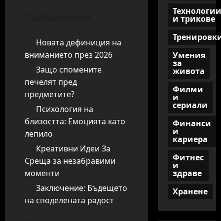
Технологи
Съдържание
и трикове
Тренировк
Новата дефиниция на
вниманието през 2026
Умения
за
Защо спомените
живота
печелят пред
Филми
предметите?
и
сериали
Психология на
близостта: Емоцията като
Финанси
и
лепило
кариера
Креативни Идеи За
Фитнес
Среща за незабравими
и
моменти
здраве
Заключение: Бъдещето
Хранене
на споделената радост