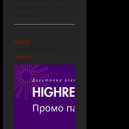
едно е сигурно – тя вече
спечели вниманието на
зрителите.
Още интересни статии в
RealUP
Последвайте ни във
Фейсбук