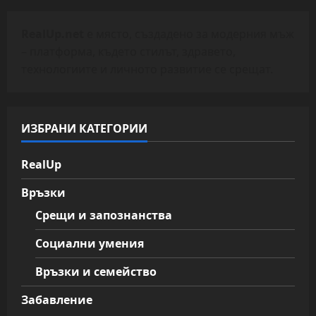
RealUp.net
е място, създадено за модерния мъж
– платформа, където стилът, здравето,
технологиите и личното развитие се срещат.
ИЗБРАНИ КАТЕГОРИИ
RealUp
Връзки
Срещи и запознанства
Социални умения
Връзки и семейство
Забавление