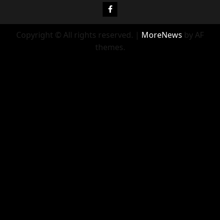
Фейсбук
Copyright © All rights reserved.
|
MoreNews
by AF
themes.