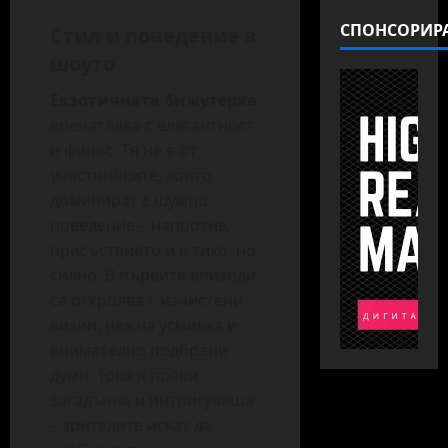
СПОНСОРИР
Стил и поведение в
шоуто
Екзотичната бижутерка
впечатлява с елегантност
и финес. Тя не е от
участничките, които
доминират с шумно
поведение – напротив,
присъствието ѝ е тихо, но
силно. В първите епизоди
се откроява с изчистени
визии, нежна усмивка и
внимателно подбрани
думи. Това я прави
загадъчна и интригуваща
– зрителите искат да