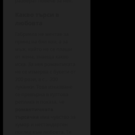
разберат повече за нея.
Какво търси в
любовта
Габриела не мечтае за
принц на бял кон, а за
мъж, който не се плаши
от жена, знаеща какво
иска. За нея романтиката
не се измерва с букети от
200 рози, а с… 200
луканки. Това изказване
се превърна в култова
реплика и показа, че
романтичната
търсачка
има чувство за
хумор и нестандартен
поглед към любовта. Тя