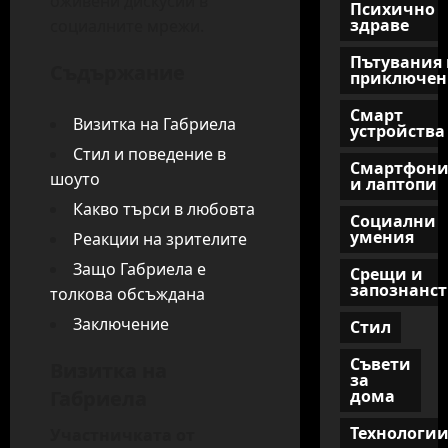
оживени дискусии в
Психично
здраве
социалните мрежи.
Пътувания 
Съдържание
приключен
Смарт
Визитка на Габриела
устройства
Стил и поведение в
Смартфон
шоуто
и лаптопи
Какво търси в любовта
Социални
умения
Реакции на зрителите
Защо Габриела е
Срещи и
запознанст
толкова обсъждана
Заключение
Стил
Съвети
Визитка на
за
Габриела
дома
Технологи
Участничката от