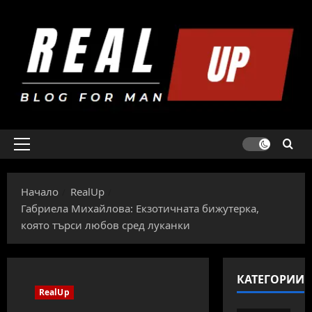
Skip
to
content
Primary
Menu
Начало
RealUp
Габриела Михайлова: Екзотичната бижутерка,
която търси любов сред луканки
КАТЕГОРИИ
RealUp