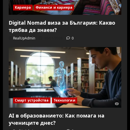
Кариера
Финанси и кариера
Digital Nomad виза за България: Какво
трябва да знаем?
RealUpAdmin
10/01/2026
0
Смарт устройства
Технологии
AI в образованието: Как помага на
учениците днес?