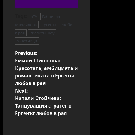
Tags:
bTV
Габриела
Михайлова
Ергенът
Любов
в рая
Риалити шоу
Участници
P
Previous:
Емили Шишкова:
o
Красотата, амбицията и
s
романтиката в Ергенът
t
любов в рая
n
Next:
a
Натали Стойчева:
v
Танцуващия стратег в
i
Ергенът любов в рая
g
a