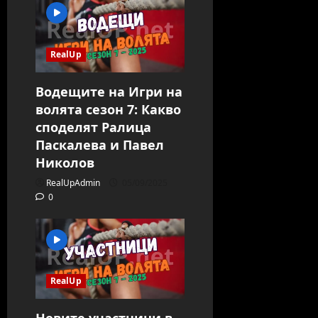
RealUp
Водещите на Игри на
волята сезон 7: Какво
споделят Ралица
Паскалева и Павел
Николов
RealUpAdmin
05/09/2025
0
RealUp
Новите участници в