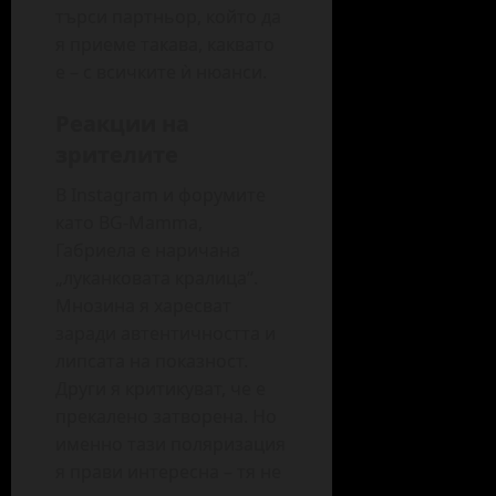
търси партньор, който да
я приеме такава, каквато
е – с всичките ѝ нюанси.
Реакции на
зрителите
В Instagram и форумите
като BG-Mamma,
Габриела е наричана
„луканковата кралица“.
Мнозина я харесват
заради автентичността и
липсата на показност.
Други я критикуват, че е
прекалено затворена. Но
именно тази поляризация
я прави интересна – тя не