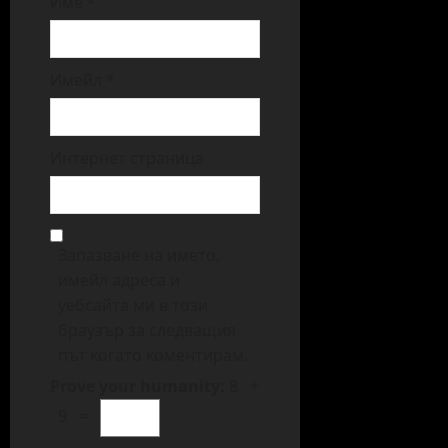
Име
*
Имейл
*
Интернет страница
Запазване на името,
имейл адреса и
уебсайта ми в този
браузър за следващия
път когато коментирам.
Prove your humanity:
8 +
9 =