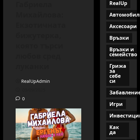
Габриела
RealUp
Михайлова:
Автомобил
Екзотичната
Аксесоари
бижутерка,
Връзки
която търси
Връзки и
любов сред
семейство
луканки
Грижа
за
себе
си
RealUpAdmin
03/09/2025
Забавлени
0
Игри
Инвестици
Как
да