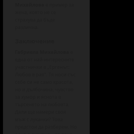
Михайлова
е пример за
жена, която не се
страхува да бъде
различна.
Заключение
Габриела Михайлова
е
една от най-интересните
участнички в „Ергенът:
Любов в рая“. Тя носи със
себе си не само красота,
но и дълбочина, чувство
за хумор и яснота в
търсенето на любовта.
Дали ще намери своя
мъж с луканки? Това
предстои да разберем. Но