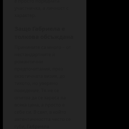
е просто поредната
участничка, а личност с
характер.
Защо Габриела е
толкова обсъждана
Причините са много – от
нестандартните ѝ
романтични
предпочитания, през
екзотичната визия, до
тихото, но уверено
поведение. Тя не се
опитва да се хареса на
всяка цена, а просто е
себе си. В свят, в който
автентичността често се
губи,
Габриела