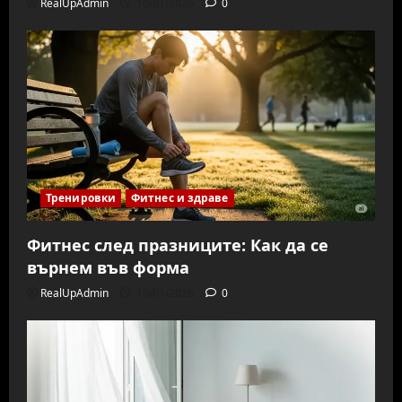
RealUpAdmin
10/01/2026
0
Тренировки
Фитнес и здраве
Фитнес след празниците: Как да се
върнем във форма
RealUpAdmin
10/01/2026
0