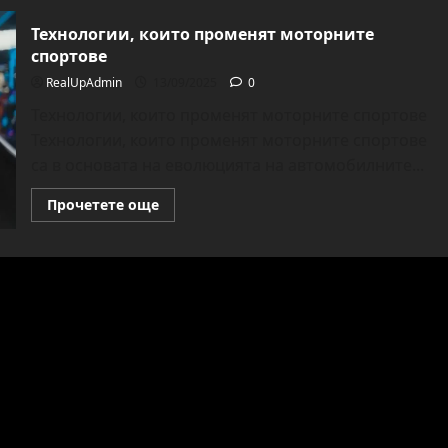
Технологии, които променят моторните
спортове
RealUpAdmin
13/09/2025
0
Технологии, които променят моторните спортове
Технологии, които променят моторните спортове
са в основата на еволюцията на автомобилните...
Read
Прочетете още
more
about
Технологии,
които
променят
моторните
спортове