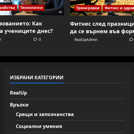
ройства
Технологии
Тренировки
Фитнес и здра
азованието: Как
Фитнес след празници
а учениците днес?
да се върнем във фор
n
10/01/2026
0
RealUpAdmin
10/01/2026
ИЗБРАНИ КАТЕГОРИИ
RealUp
Връзки
Срещи и запознанства
Социални умения