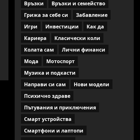
Връзки
Връзки и семейство
Грижа за себе си
Забавление
Игри
Инвестиции
Как да
Кариера
Класически коли
Колата сам
Лични финанси
Мода
Мотоспорт
Музика и подкасти
Направи си сам
Нови модели
Психично здраве
Пътувания и приключения
Смарт устройства
Смартфони и лаптопи