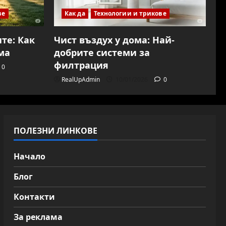
ве
Как да
Технологии и трикове
те: Как
Чист въздух у дома: Най-
ма
добрите системи за
филтрация
0
RealUpAdmin
10/01/2026
0
ПОЛЕЗНИ ЛИНКОВЕ
Начало
Блог
Контакти
За реклама