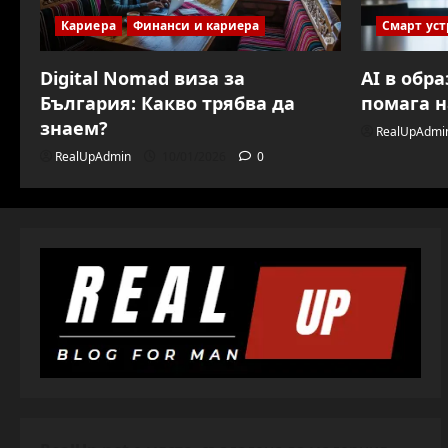
Кариера
Финанси и кариера
Смарт уст
Digital Nomad виза за
AI в обр
България: Какво трябва да
помага н
знаем?
RealUpAdmi
RealUpAdmin
10/01/2026
0