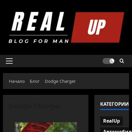
Skip
to
content
Primary
Menu
Начало
Блог
Dodge Charger
Dodge Charger
КАТЕГОРИИ
RealUp
Автомобил