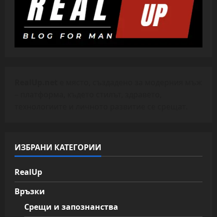
RealUp.net
е място, създадено за модерния мъж
– платформа, където стилът, здравето,
технологиите и личното развитие се срещат.
ИЗБРАНИ КАТЕГОРИИ
RealUp
Връзки
Срещи и запознанства