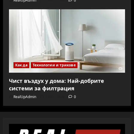
RealUpAdmin
10/01/2026
0
Как да
Технологии и трикове
Чист въздух у дома: Най-добрите
системи за филтрация
RealUpAdmin
10/01/2026
0