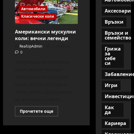
Автомобили
Аксесоари
Класически коли
Връзки
Американски мускулни
Връзки и
семейство
коли: вечни легенди
RealUpAdmin
11/09/2025
Грижа
0
за
себе
Американски мускулни
си
коли: вечни легенди
Забавлени
Американски мускулни
коли: вечни легенди е
Игри
тема, която продължава
Инвестици
да вълнува мъжете...
Как
Read
Прочетете още
да
more
about
Кариера
Американски
мускулни
коли: