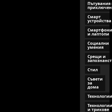
Пътувания 
приключен
Смарт
устройства
Смартфон
и лаптопи
Социални
умения
Срещи и
запознанст
Стил
Съвети
за
дома
Технологи
Технологи
и трикове