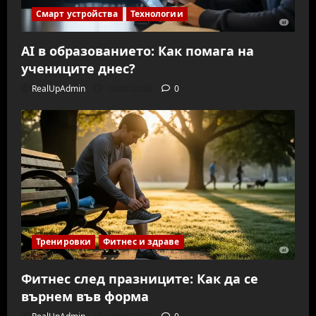
Смарт устройства
Технологии
AI в образованието: Как помага на
учениците днес?
RealUpAdmin
10/01/2026
0
Тренировки
Фитнес и здраве
Фитнес след празниците: Как да се
върнем във форма