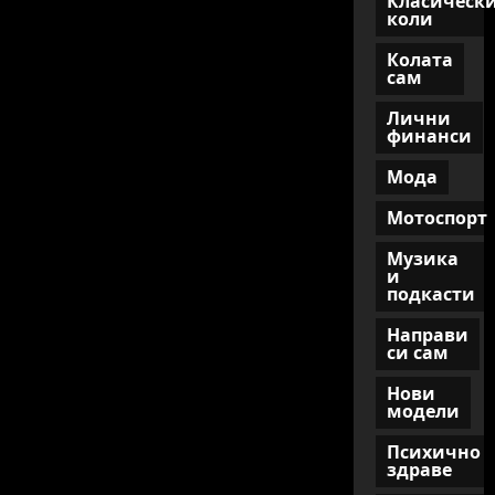
Класическ
вечни
коли
легенди
Колата
сам
Лични
финанси
Мода
Мотоспорт
Музика
и
подкасти
Направи
си сам
Нови
модели
Психично
здраве