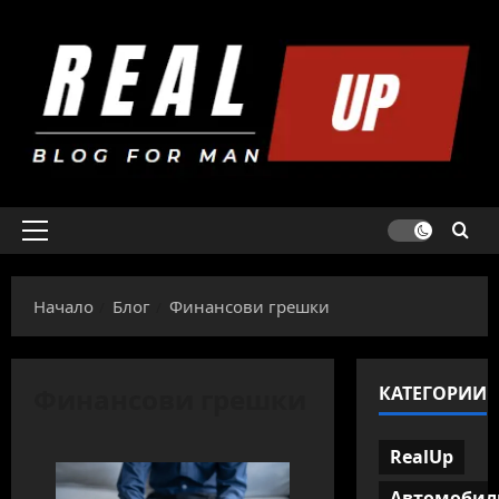
Skip
to
content
Primary
Menu
Начало
Блог
Финансови грешки
Финансови грешки
КАТЕГОРИИ
RealUp
Автомобил