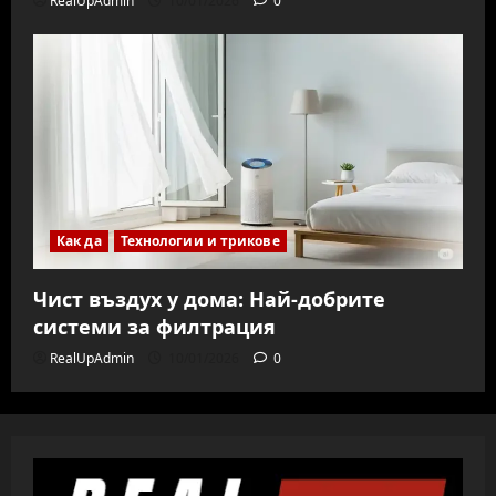
RealUpAdmin
10/01/2026
0
Как да
Технологии и трикове
Чист въздух у дома: Най-добрите
системи за филтрация
RealUpAdmin
10/01/2026
0