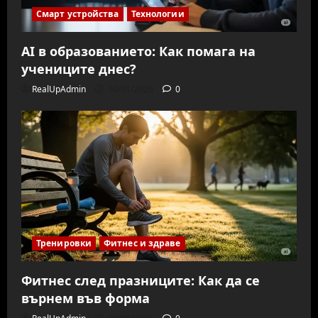
Смарт устройства
Технологии
AI в образованието: Как помага на
учениците днес?
RealUpAdmin
10/01/2026
0
Тренировки
Фитнес и здраве
Фитнес след празниците: Как да се
върнем във форма