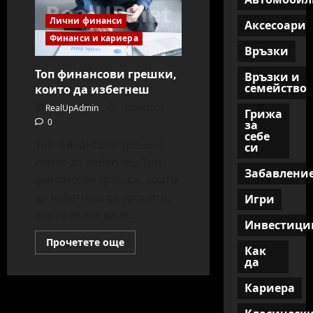
Лични финанси
Аксесоари
Финанси и кариера
Връзки
Топ финансови грешки,
Връзки и
семейство
които да избегнеш
RealUpAdmin
15/09/2025
Грижа
0
за
себе
Топ финансови грешки,
си
които да избегнеш Топ
Забавлени
финансови грешки, които
да избегнеш са уроците,
Игри
които всеки мъж...
Инвестици
Read
Прочетете още
Как
more
about
да
Топ
финансови
Кариера
грешки,
които
да