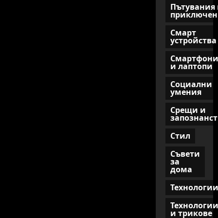
Пътувания 
приключен
Смарт
устройства
Смартфон
и лаптопи
Социални
умения
Срещи и
запознанст
Стил
Съвети
за
дома
Технологи
Технологи
и трикове