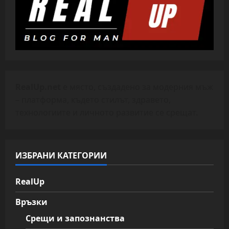
RealUp.net
е място, създадено за модерния мъж
– платформа, където стилът, здравето,
технологиите и личното развитие се срещат.
ИЗБРАНИ КАТЕГОРИИ
RealUp
Връзки
Срещи и запознанства