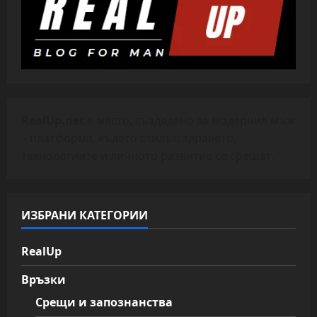
RealUp.net
е място, създадено за модерния мъж
– платформа, където стилът, здравето,
технологиите и личното развитие се срещат.
ИЗБРАНИ КАТЕГОРИИ
RealUp
Връзки
Срещи и запознанства