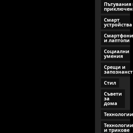
Пътувания 
приключен
Смарт
устройства
Смартфон
и лаптопи
Социални
умения
Срещи и
запознанст
Стил
Съвети
за
дома
Технологи
Технологи
и трикове