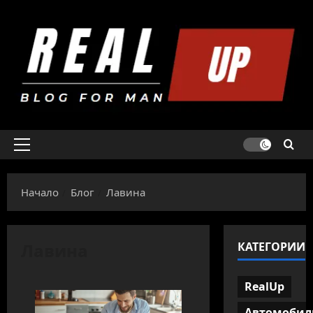
Skip
to
content
Primary
Menu
Начало
Блог
Лавина
Лавина
КАТЕГОРИИ
RealUp
Автомобил