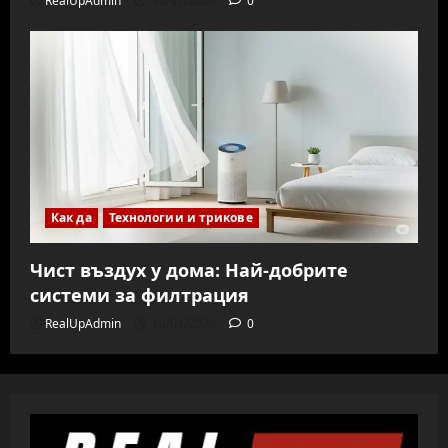
RealUpAdmin
10/01/2026
0
Как да
Технологии и трикове
Чист въздух у дома: Най-добрите
системи за филтрация
RealUpAdmin
10/01/2026
0