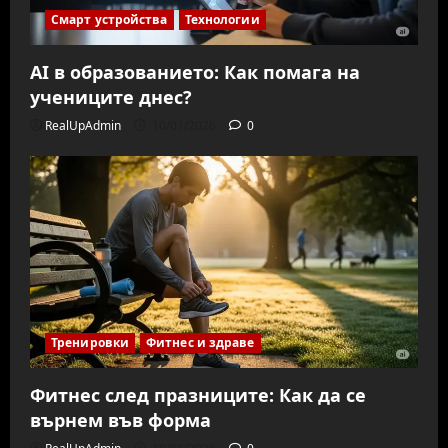
Смарт устройства
Технологии
AI в образованието: Как помага на
учениците днес?
RealUpAdmin
10/01/2026
0
Тренировки
Фитнес и здраве
Фитнес след празниците: Как да се
върнем във форма