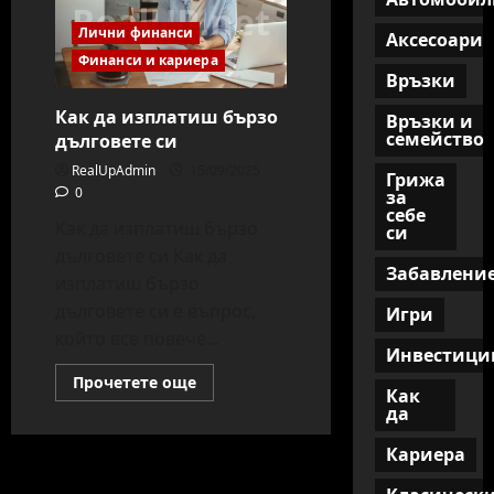
Лични финанси
Аксесоари
Финанси и кариера
Връзки
Как да изплатиш бързо
Връзки и
семейство
дълговете си
RealUpAdmin
15/09/2025
Грижа
0
за
себе
Как да изплатиш бързо
си
дълговете си Как да
Забавлени
изплатиш бързо
дълговете си е въпрос,
Игри
който все повече...
Инвестици
Read
Прочетете още
Как
more
about
да
Как
да
Кариера
изплатиш
бързо
дълговете