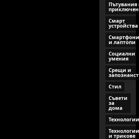
Пътувания 
приключен
Смарт
устройства
Смартфон
и лаптопи
Социални
умения
Срещи и
запознанст
Стил
Съвети
за
дома
Технологи
Технологи
и трикове