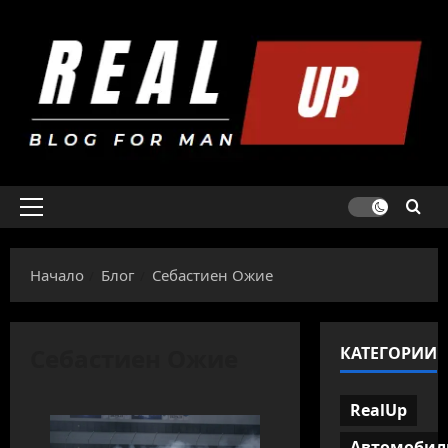
Skip
to
content
Primary
Menu
Начало
Блог
Себастиен Ожие
Себастиен Ожие
КАТЕГОРИИ
RealUp
Автомобил