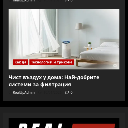
RealUpAdmin
10/01/2026
0
Как да
Технологии и трикове
Чист въздух у дома: Най-добрите
системи за филтрация
RealUpAdmin
10/01/2026
0