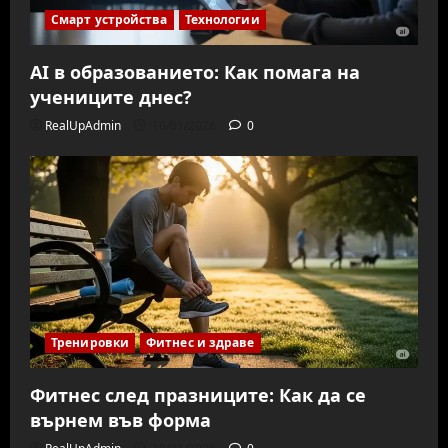
Смарт устройства
Технологии
AI в образованието: Как помага на
учениците днес?
RealUpAdmin
10/01/2026
0
Тренировки
Фитнес и здраве
Фитнес след празниците: Как да се
върнем във форма