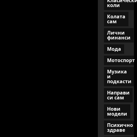
Класическ
шампионатите
2025:
коли
новини
и
Колата
фаворити
сам
Лични
финанси
Мода
Мотоспорт
Музика
и
подкасти
Направи
си сам
Нови
модели
Психично
здраве