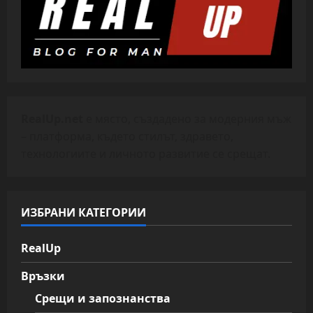
RealUp.net
е място, създадено за модерния мъж
– платформа, където стилът, здравето,
технологиите и личното развитие се срещат.
ИЗБРАНИ КАТЕГОРИИ
RealUp
Връзки
Срещи и запознанства