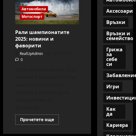
Автомобили
Аксесоари
Мотоспорт
Връзки
Рали шампионатите
Връзки и
семейство
2025: новини и
фаворити
Грижа
RealUpAdmin
12/09/2025
за
себе
0
си
Рали шампионатите 2025:
Забавлени
новини и фаворити Рали
шампионатите 2025:
Игри
новини и фаворити са
Инвестици
гореща тема за
феновете...
Как
да
Read
Прочетете още
more
Кариера
about
Рали