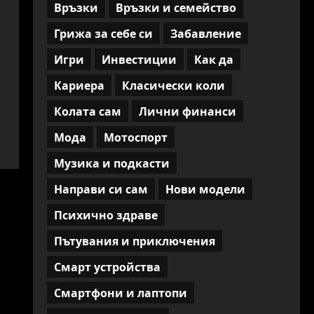
Връзки
Връзки и семейство
Грижа за себе си
Забавление
Игри
Инвестиции
Как да
Кариера
Класически коли
Колата сам
Лични финанси
Мода
Мотоспорт
Музика и подкасти
Направи си сам
Нови модели
Психично здраве
Пътувания и приключения
Смарт устройства
Смартфони и лаптопи