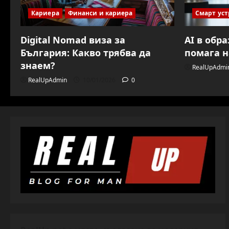
Кариера
Финанси и кариера
Смарт уст
Digital Nomad виза за
AI в обр
България: Какво трябва да
помага н
знаем?
RealUpAdmi
RealUpAdmin
10/01/2026
0