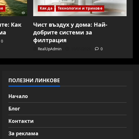
ве
Как да
Технологии и трикове
те: Как
Чист въздух у дома: Най-
ма
добрите системи за
филтрация
0
RealUpAdmin
10/01/2026
0
ПОЛЕЗНИ ЛИНКОВЕ
Начало
Блог
Контакти
За реклама