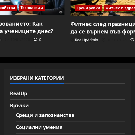
ройства
Технологии
Тренировки
Фитнес и здра
азованието: Как
Фитнес след празници
а учениците днес?
да се върнем във фор
n
10/01/2026
0
RealUpAdmin
10/01/2026
ИЗБРАНИ КАТЕГОРИИ
RealUp
Връзки
Срещи и запознанства
Социални умения