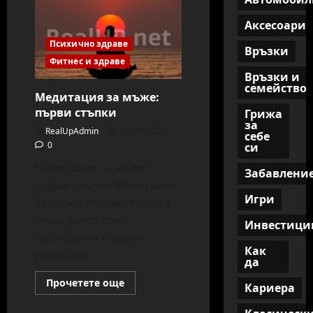
Аксесоари
Психично здраве
Връзки
Фитнес и здраве
Връзки и
семейство
Медитация за мъже:
първи стъпки
Грижа
за
RealUpAdmin
03/09/2025
себе
0
си
Медитация за мъже:
Забавлени
първи стъпки Медитация
Игри
за мъже: първи стъпки е
тема, която през
Инвестици
последните години
Как
привлича...
да
Read
Прочетете още
Кариера
more
about
Медитация