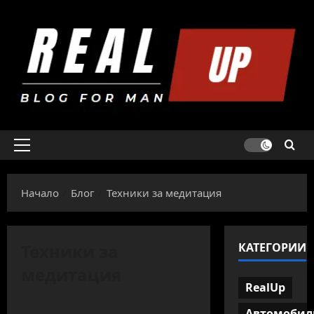
Skip
to
content
Primary
Menu
Начало
Блог
Техники за медитация
Техники за
КАТЕГОРИИ
медитация
RealUp
Автомобил