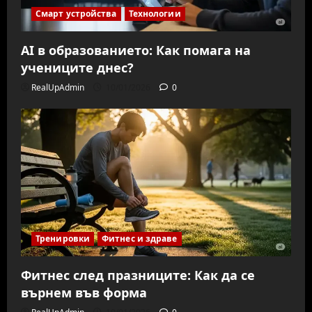
Смарт устройства
Технологии
AI в образованието: Как помага на
учениците днес?
RealUpAdmin
10/01/2026
0
Тренировки
Фитнес и здраве
Фитнес след празниците: Как да се
върнем във форма