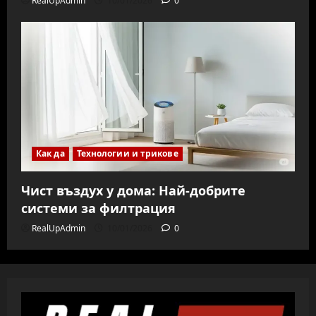
RealUpAdmin
10/01/2026
0
Как да
Технологии и трикове
Чист въздух у дома: Най-добрите
системи за филтрация
RealUpAdmin
10/01/2026
0