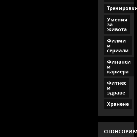
Тренировк
Умения
за
живота
Филми
и
сериали
Финанси
и
кариера
Фитнес
и
здраве
Хранене
СПОНСОРИР