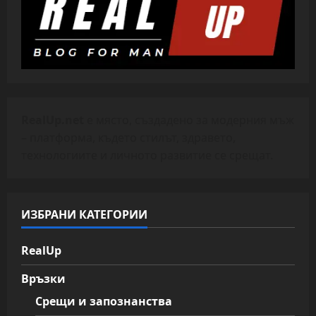
RealUp.net
е място, създадено за модерния мъж
– платформа, където стилът, здравето,
технологиите и личното развитие се срещат.
ИЗБРАНИ КАТЕГОРИИ
RealUp
Връзки
Срещи и запознанства