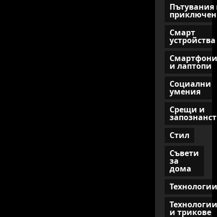
Пътувания 
приключен
Смарт
устройства
Смартфон
и лаптопи
Социални
умения
Срещи и
запознанст
Стил
Съвети
за
дома
Технологи
Технологи
и трикове