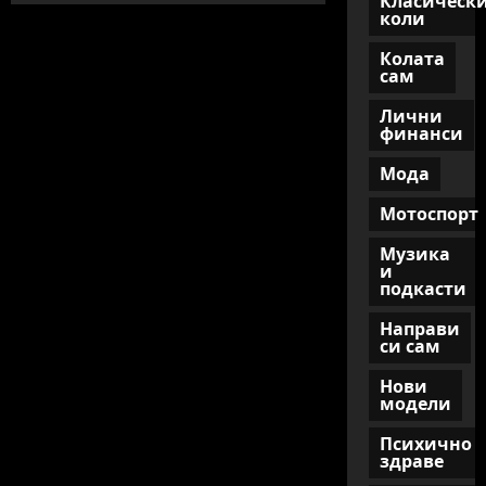
Класическ
за
коли
мъже:
първи
Колата
стъпки
сам
Лични
финанси
Мода
Мотоспорт
Музика
и
подкасти
Направи
си сам
Нови
модели
Психично
здраве