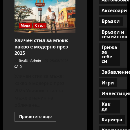
Аксесоари
Връзки
Мода
Стил
Връзки и
семейство
Уличен стил за мъже:
какво е модерно през
Грижа
за
2025
себе
си
RealUpAdmin
25/08/2025
0
Забавлени
Уличен стил за мъже:
Игри
какво е модерно през
2025 Уличния стил за
Инвестици
мъже е начин на
Как
обличане,...
да
Read
Прочетете още
Кариера
more
about
Уличен