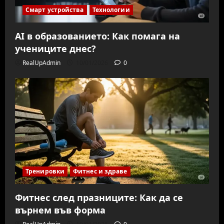
Смарт устройства
Технологии
AI в образованието: Как помага на
учениците днес?
RealUpAdmin
10/01/2026
0
Тренировки
Фитнес и здраве
Фитнес след празниците: Как да се
върнем във форма