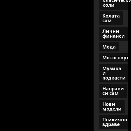
Класическ
стил
коли
за
мъже:
какво
Колата
е
сам
модерно
през
Лични
2025
финанси
Мода
Мотоспорт
Музика
и
подкасти
Направи
си сам
Нови
модели
Психично
здраве