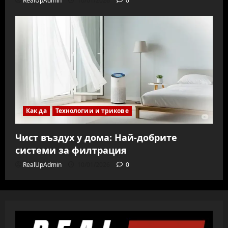
RealUpAdmin
10/01/2026
0
Как да
Технологии и трикове
Чист въздух у дома: Най-добрите
системи за филтрация
RealUpAdmin
10/01/2026
0