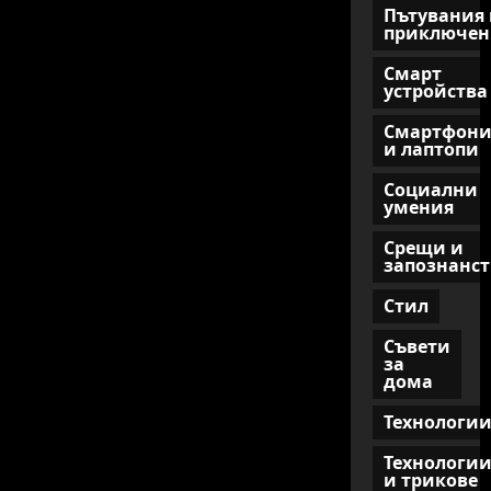
Пътувания 
приключен
Смарт
устройства
Смартфон
и лаптопи
Социални
умения
Срещи и
запознанст
Стил
Съвети
за
дома
Технологи
Технологи
и трикове