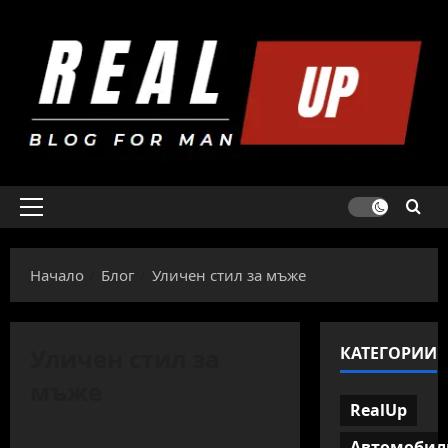
Skip
to
content
Primary
Menu
Начало
Блог
Уличен стил за мъже
Уличен стил за
КАТЕГОРИИ
мъже
RealUp
Автомобил