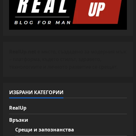
RealUp.net
е място, създадено за модерния мъж
– платформа, където стилът, здравето,
технологиите и личното развитие се срещат.
ИЗБРАНИ КАТЕГОРИИ
RealUp
Връзки
Срещи и запознанства