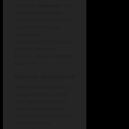
излъчват
увереност
. Тези
невербални сигнали
подсилват впечатлението
за компетентност и
надеждност.
Практикувайте огледален
контакт, усмивка и
жестове, които подкрепят
казаното.
Сила на практиката
Никой не става добър в
общуването от първия
път. Увереността идва с
опита. Говорете пред
огледало, запишете себе
си на видео или