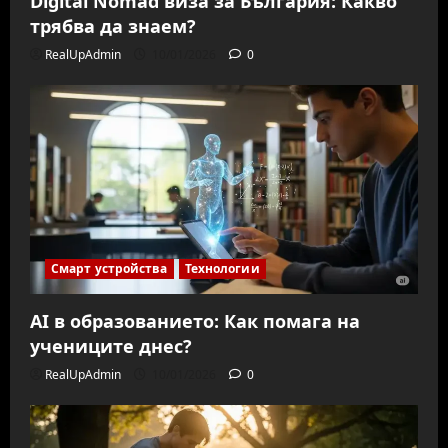
Digital Nomad виза за България: Какво
трябва да знаем?
RealUpAdmin
10/01/2026
0
Смарт устройства
Технологии
AI в образованието: Как помага на
учениците днес?
RealUpAdmin
10/01/2026
0