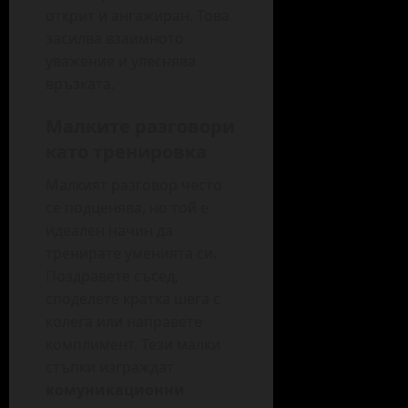
открит и ангажиран. Това
засилва взаимното
уважение и улеснява
връзката.
Малките разговори
като тренировка
Малкият разговор често
се подценява, но той е
идеален начин да
тренирате уменията си.
Поздравете съсед,
споделете кратка шега с
колега или направете
комплимент. Тези малки
стъпки изграждат
комуникационни