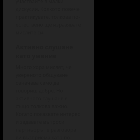
участвайте в малки
дискусии. Колкото повече
практикувате, толкова по-
естествено ще изразявате
мислите си.
Активно слушане
като умение
Много хора мислят, че
увереното общуване
означава само да
говориш добре. Но
активното слушане е
също толкова важно.
Когато показвате интерес
и задавате въпроси,
партньорът в разговора
ви възприема като по-