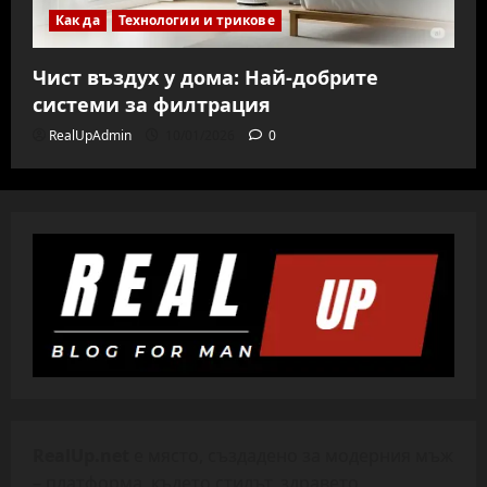
Как да
Технологии и трикове
Чист въздух у дома: Най-добрите
системи за филтрация
RealUpAdmin
10/01/2026
0
RealUp.net
е място, създадено за модерния мъж
– платформа, където стилът, здравето,