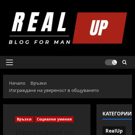
Skip
to
content
Primary
Menu
Начало
Връзки
Изграждане на увереност в общуването
КАТЕГОРИИ
Връзки
Социални умения
Изграждане на
RealUp