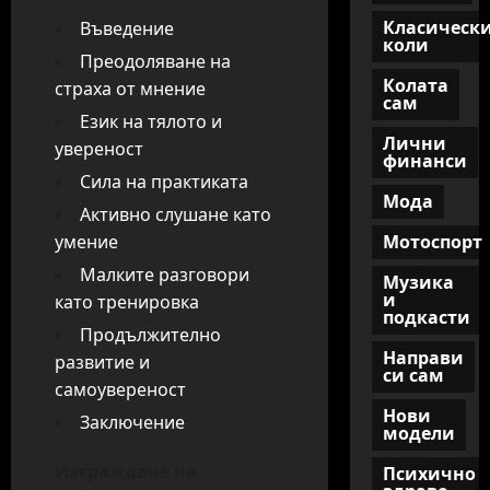
Класическ
Въведение
коли
Преодоляване на
Колата
страха от мнение
сам
Език на тялото и
Лични
увереност
финанси
Сила на практиката
Мода
Активно слушане като
умение
Мотоспорт
Малките разговори
Музика
и
като тренировка
подкасти
Продължително
Направи
развитие и
си сам
самоувереност
Нови
Заключение
модели
Изграждане на
Психично