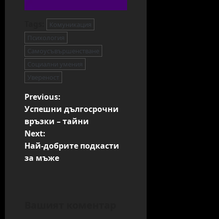
Tags:
Комуникация
Психология
Самоусъвършенстване
Социални умения
Увереност
P
Previous:
Успешни дългосрочни
o
връзки – тайни
s
Next:
t
Най-добрите подкасти
n
за мъже
a
v
i
Вашият коментар
g