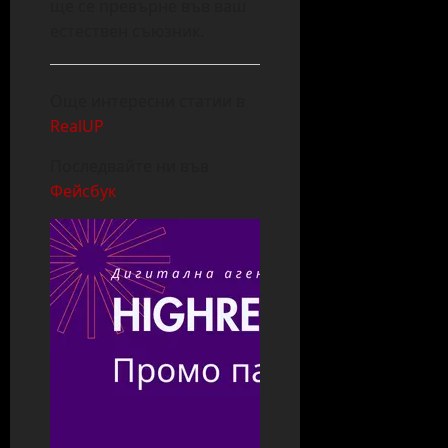
ще се превърне във ваш
естествен съюзник.
Още интересни статии в
RealUP
Последвайте ни във
Фейсбук