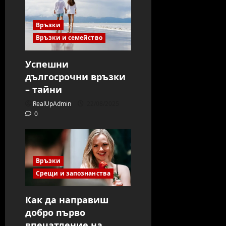
Връзки
Връзки и семейство
Успешни
дългосрочни връзки
– тайни
RealUpAdmin
22/08/2025
0
Връзки
Срещи и запознанства
Как да направиш
добро първо
впечатление на