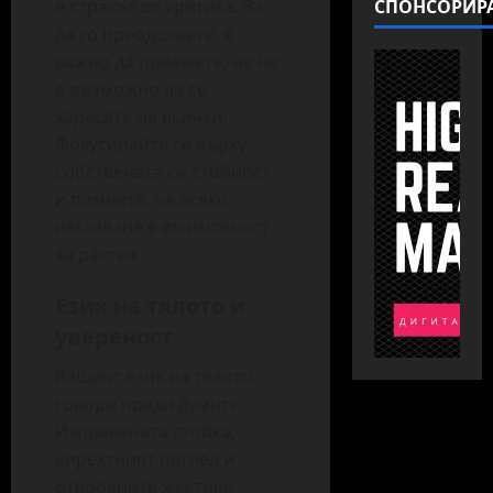
СПОНСОРИР
е страхът от критика. За
да го преодолеете, е
важно да приемете, че не
е възможно да се
харесате на всички.
Фокусирайте се върху
собствената си стойност
и помнете, че всяко
изказване е възможност
за растеж.
Език на тялото и
увереност
Вашият език на тялото
говори преди думите.
Изправената стойка,
директният поглед и
отворените жестове