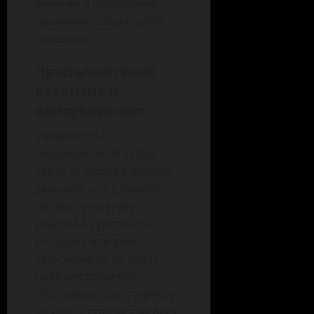
умения
и постепенно
премахват социалната
тревожност.
Продължително
развитие и
самоувереност
Увереността в
общуването не е цел,
която се постига веднъж
завинаги – тя е процес.
Четенето на книги,
участие в курсове по
реторика или работа с
коуч може да ви дадат
нови инструменти.
Постепенно ще откриете,
че имате повече
смелост