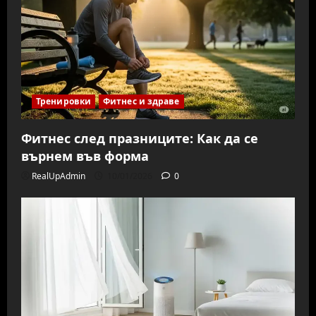
Тренировки
Фитнес и здраве
Фитнес след празниците: Как да се
върнем във форма
RealUpAdmin
10/01/2026
0