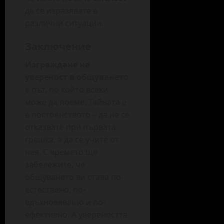
да се изразявате в
различни ситуации.
Заключение
Изграждане на
увереност в общуването
е път, по който всеки
може да поеме. Тайната е
в постоянството – да не се
отказвате при първата
грешка, а да се учите от
нея. С времето ще
забележите, че
общуването ви става по-
естествено, по-
вдъхновяващо и по-
ефективно. А увереността