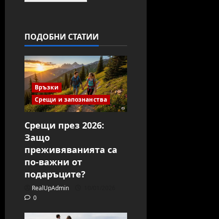
ПОДОБНИ СТАТИИ
Връзки
Срещи и запознанства
Срещи през 2026:
Защо
преживяванията са
по-важни от
подаръците?
RealUpAdmin
10/01/2026
0