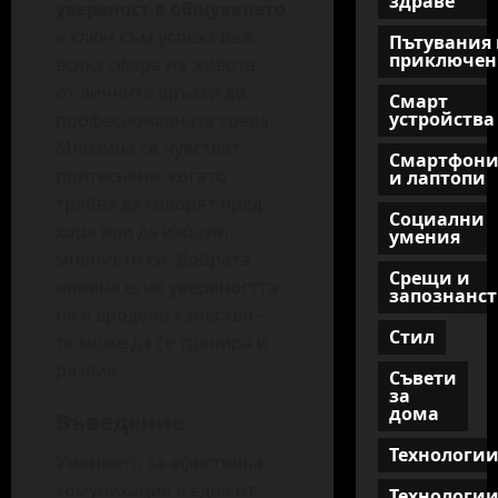
здраве
увереност в общуването
е ключ към успеха във
Пътувания 
приключен
всяка сфера на живота –
от личните връзки до
Смарт
устройства
професионалната среда.
Мнозина се чувстват
Смартфон
притеснени, когато
и лаптопи
трябва да говорят пред
Социални
хора или да изразят
умения
мнението си. Добрата
Срещи и
новина е, че увереността
запознанст
не е вродено качество –
Стил
тя може да се тренира и
развие.
Съвети
за
дома
Въведение
Технологи
Умението за ефективна
комуникация е една от
Технологи