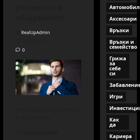
увереност в
Автомобил
общуването
Аксесоари
Връзки
RealUpAdmin
22/08/2025
Връзки и
семейство
0
Грижа
за
себе
си
Забавлени
Игри
Инвестици
Изграждане на увереност
в общуването
Как
да
Съдържание
Кариера