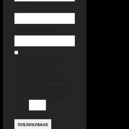
Имейл
*
Интернет страница
Запазване на името,
имейл адреса и
уебсайта ми в този
браузър за следващия
път когато коментирам.
Prove your humanity:
7 +
8 =