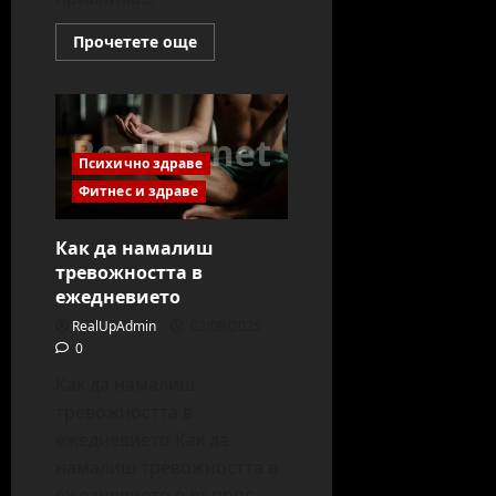
Read
Прочетете още
more
about
Медитация
за
мъже:
първи
стъпки
Психично здраве
Фитнес и здраве
Как да намалиш
тревожността в
ежедневието
RealUpAdmin
02/09/2025
0
Как да намалиш
тревожността в
ежедневието Как да
намалиш тревожността в
ежедневието е въпрос,