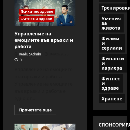
програмисти
Тренировк
2025
Психично здраве
Умения
Фитнес и здраве
за
живота
Управление на
Филми
емоциите във връзки и
и
работа
сериали
RealUpAdmin
04/09/2025
Финанси
0
и
кариера
Управление на емоциите
във връзки и работа
Фитнес
и
Управление на емоциите
здраве
във връзки и работа е
едно от...
Хранене
Read
Прочетете още
more
about
Управление
СПОНСОРИР
на
емоциите