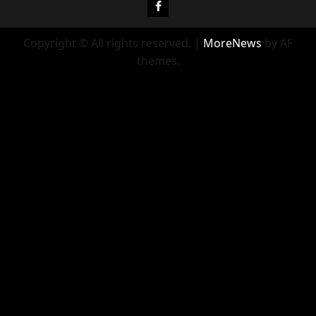
Фейсбук
Copyright © All rights reserved.
|
MoreNews
by AF
themes.