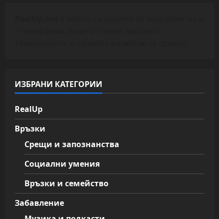
RealUp.net
е място, създадено за модерния мъж
– платформа, където стилът, здравето,
технологиите и личното развитие се срещат.
ИЗБРАНИ КАТЕГОРИИ
RealUp
Връзки
Срещи и запознанства
Социални умения
Връзки и семейство
Забавление
Музика и подкасти