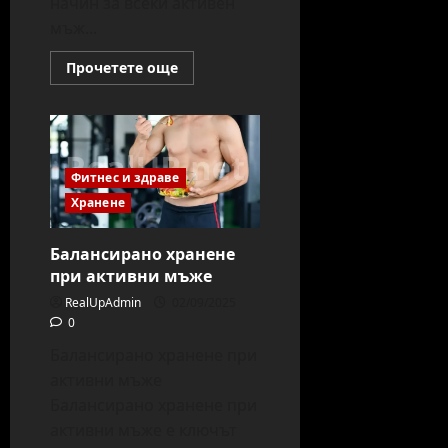
начин за всеки активен
мъж...
Read
Прочетете още
more
about
Рецепти
за
протеинови
смутита
Фитнес и здраве
Хранене
Балансирано хранене
при активни мъже
RealUpAdmin
02/09/2025
0
Балансирано хранене при
активни мъже
Балансирано хранене при
активни мъже е ключът