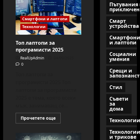
добрите
Пътувания 
смартфони
приключен
за
снимки
2025
Смартфони и лаптопи
Смарт
устройства
Технологии
Смартфон
и лаптопи
Топ лаптопи за
програмисти 2025
Социални
RealUpAdmin
04/09/2025
умения
0
Срещи и
Топ лаптопи за
запознанст
програмисти 2025 Топ
Стил
лаптопи за програмисти
2025 е тема, която всеки
Съвети
за
мъж, занимаващ се...
дома
Read
Прочетете още
Технологи
more
about
Топ
Технологи
лаптопи
и трикове
за