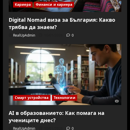
Кариера
Финанси и кариера
Digital Nomad виза за България: Какво
трябва да знаем?
RealUpAdmin
10/01/2026
0
Смарт устройства
Технологии
AI в образованието: Как помага на
учениците днес?
RealUpAdmin
10/01/2026
0