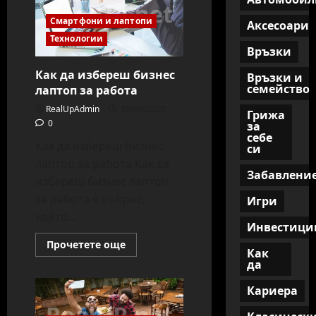
Смартфони и лаптопи
Аксесоари
Технологии
Връзки
Как да избереш бизнес
Връзки и
семейство
лаптоп за работа
RealUpAdmin
09/09/2025
Грижа
0
за
себе
Как да избереш бизнес
си
лаптоп за работа Как да
Забавлени
избереш бизнес лаптоп
за работа е въпрос,
Игри
който...
Инвестици
Read
Прочетете още
Как
more
about
да
Как
да
Кариера
избереш
бизнес
лаптоп