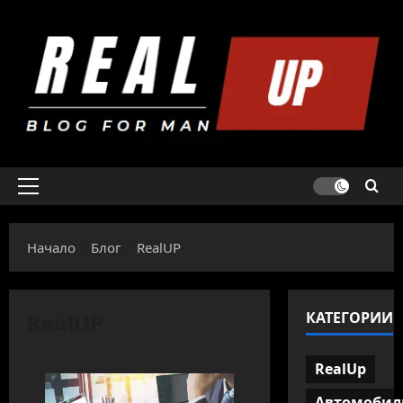
Skip
to
content
Primary
Menu
Начало
Блог
RealUP
RealUP
КАТЕГОРИИ
RealUp
Автомобил