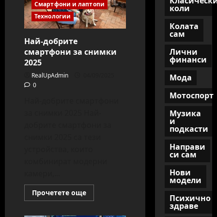
Класическ
за
Смартфони и лаптопи
коли
работа
Технологии
Колата
сам
Най-добрите
смартфони за снимки
Лични
финанси
2025
RealUpAdmin
04/09/2025
Мода
0
Мотоспорт
Най-добрите смартфони
за снимки 2025 Най-
Музика
и
добрите смартфони за
подкасти
снимки 2025 са тези
Направи
устройства, които
си сам
комбинират модерни
Нови
камери,...
модели
Read
Прочетете още
Психично
more
здраве
about
Най-