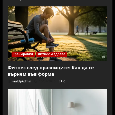
Тренировки
Фитнес и здраве
Фитнес след празниците: Как да се
върнем във форма
RealUpAdmin
10/01/2026
0