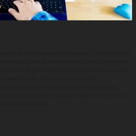
 която всеки мъж, занимаващ се с технологии и
 увеличаващите се изисквания към софтуерната
 и сложни визуализации – изборът на подходящ
 на комбинация от производителност,
 разгледаме кои са най-добрите машини за
ва да включва един професионален лаптоп и как
е нужди и бюджет.