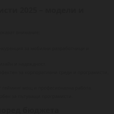
исти 2025 – модели и
лужават внимание:
онкуренция за мобилни разработчици и
изайн и надеждност.
рфектен за корпоративни среди и програмисти,
 гейминг мощ и професионална работа.
добен за пътуващи програмисти.
поред бюджета