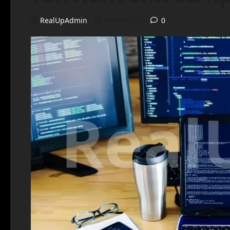
RealUpAdmin
04/09/2025
0