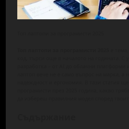
Топ лаптопи за програмисти 2025
Топ лаптопи за програмисти 2025
е тема,
код, търси още в началото на годината. С
разработка – от AI до облачни платформи
лаптоп вече не е само въпрос на марка, а
надеждност и ергономия. В тази статия ще
програмисти през 2025 година, какво тряб
да избереш правилния модел според твоит
Съдържание