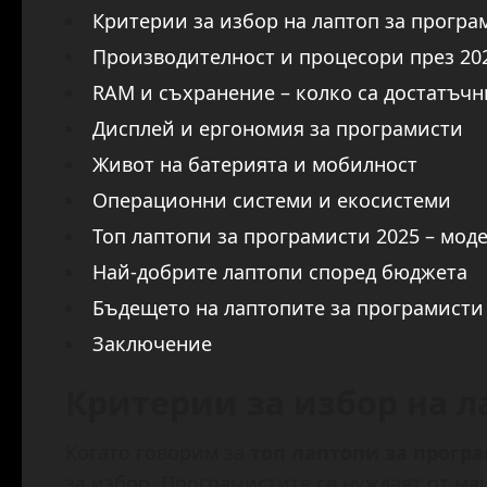
Критерии за избор на лаптоп за програ
Производителност и процесори през 20
RAM и съхранение – колко са достатъчн
Дисплей и ергономия за програмисти
Живот на батерията и мобилност
Операционни системи и екосистеми
Топ лаптопи за програмисти 2025 – мод
Най-добрите лаптопи според бюджета
Бъдещето на лаптопите за програмисти
Заключение
Критерии за избор на л
Когато говорим за
топ лаптопи за програ
за избор. Програмистите се нуждаят от м