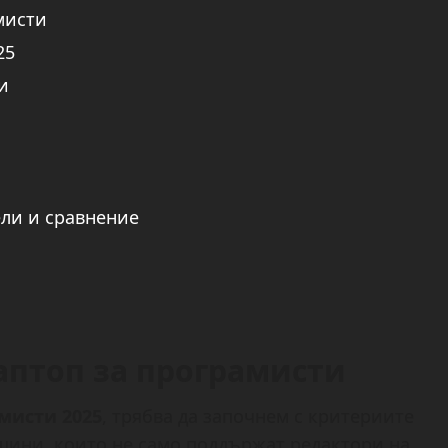
мисти
25
и
ели и сравнение
аптоп за програмисти
мисти 2025
, трябва да започнем с критериите
ашини, които не само поддържат редактори на