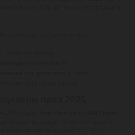
туални машини, бази данни и често графични
MD Ryzen предлагат изключителна
a – 32GB или повече.
 зареждане и компилация.
намаляват напрежението в очите.
и подсветка за нощна работа.
оцесори през 2025
ез 2025 година
Intel Core Ultra
и
AMD Ryzen
рат висока производителност с енергийна
о компилиране на код, работа с IDE и