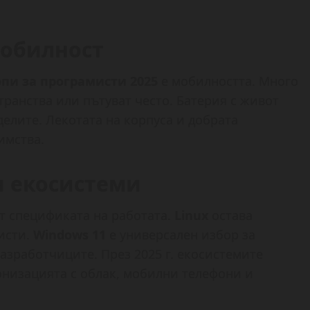
мобилност
опи за програмисти 2025
е мобилността. Много
транства или пътуват често. Батерия с живот
делите. Лекотата на корпуса и добрата
имства.
и екосистеми
т спецификата на работата.
Linux
остава
исти.
Windows 11
е универсален избор за
разработчиците. През 2025 г. екосистемите
онизацията с облак, мобилни телефони и