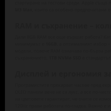
стартиране на тестови среди. Apple също 
M3 Max
, които са особено предпочитани 
RAM и съхранение – кол
Дали 8GB RAM все още вършат работа? Кат
минимумът е
16GB
, а оптималният избор –
модели, повече RAM означава по-бърза раб
съхранението,
1TB NVMe SSD
е стандартът
Дисплей и ергономия з
Програмистите прекарват часове пред екра
OLED панели вече не са лукс, а все по-чес
на цветовете гарантират, че очите се измо
120Hz прави работата по-гладка. Важно е и