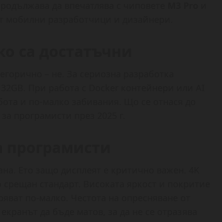
продължава да впечатлява с чиповете
M3 Pro
и
от мобилни разработчици и дизайнери.
ко са достатъчни
егорично – не. За сериозна разработка
 32GB. При работа с Docker контейнери или AI
ота и по-малко забивания. Що се отнася до
 за програмисти през 2025 г.
а програмисти
на. Ето защо дисплеят е критично важен. 4K
то срещан стандарт. Високата яркост и покритие
ряват по-малко. Честота на опресняване от
 екранът да бъде матов, за да не се отразява