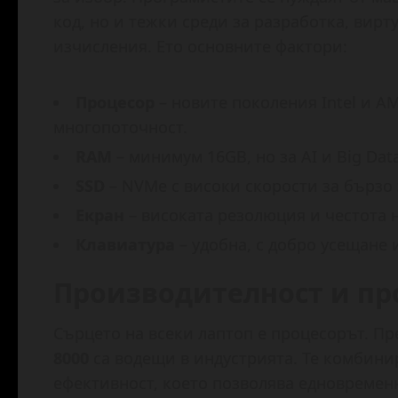
код, но и тежки среди за разработка, вир
изчисления. Ето основните фактори:
Процесор
– новите поколения Intel и A
многопоточност.
RAM
– минимум 16GB, но за AI и Big Dat
SSD
– NVMe с високи скорости за бързо
Екран
– високата резолюция и честота 
Клавиатура
– удобна, с добро усещане 
Производителност и пр
Сърцето на всеки лаптоп е процесорът. Пр
8000
са водещи в индустрията. Те комбини
ефективност, което позволява едновременн