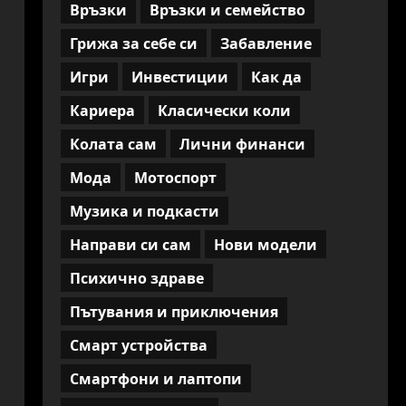
Връзки
Връзки и семейство
Грижа за себе си
Забавление
Игри
Инвестиции
Как да
Кариера
Класически коли
Колата сам
Лични финанси
Мода
Мотоспорт
Музика и подкасти
Направи си сам
Нови модели
Психично здраве
Пътувания и приключения
Смарт устройства
Смартфони и лаптопи