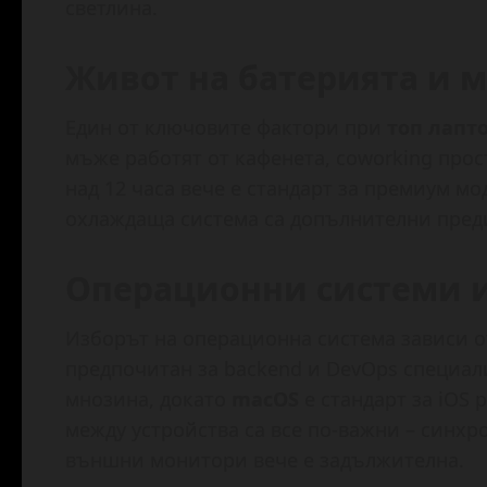
светлина.
Живот на батерията и 
Един от ключовите фактори при
топ лапт
мъже работят от кафенета, coworking прос
над 12 часа вече е стандарт за премиум мо
охлаждаща система са допълнителни пред
Операционни системи 
Изборът на операционна система зависи о
предпочитан за backend и DevOps специал
мнозина, докато
macOS
е стандарт за iOS 
между устройства са все по-важни – синхр
външни монитори вече е задължителна.