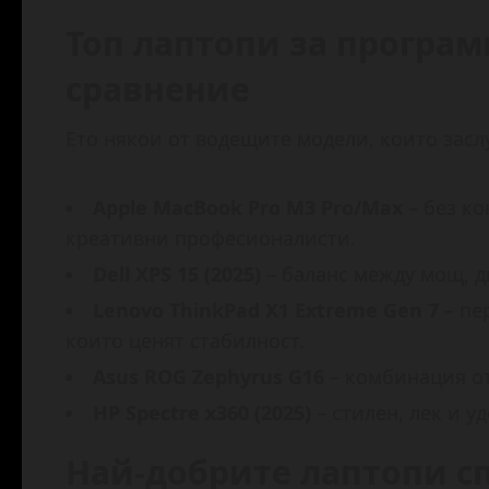
Топ лаптопи за програм
сравнение
Ето някои от водещите модели, които зас
Apple MacBook Pro M3 Pro/Max
– без к
креативни професионалисти.
Dell XPS 15 (2025)
– баланс между мощ, д
Lenovo ThinkPad X1 Extreme Gen 7
– пе
които ценят стабилност.
Asus ROG Zephyrus G16
– комбинация от
HP Spectre x360 (2025)
– стилен, лек и у
Най-добрите лаптопи с