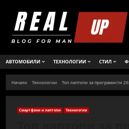
Skip
to
content
АВТОМОБИЛИ
ТЕХНОЛОГИИ
СТИЛ
Ф
Начало
Технологии
Топ лаптопи за програмисти 20
Смартфони и лаптопи
Технологии
Топ лаптопи за п