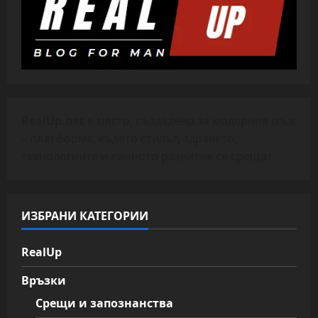
RealUp.net
е място, създадено за модерния мъж
– платформа, където стилът, здравето,
технологиите и личното развитие се срещат.
ИЗБРАНИ КАТЕГОРИИ
RealUp
Връзки
Срещи и запознанства