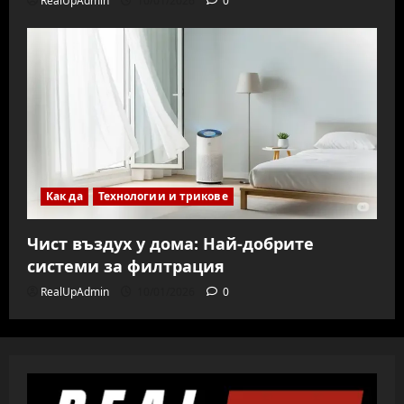
RealUpAdmin
10/01/2026
0
Как да
Технологии и трикове
Чист въздух у дома: Най-добрите
системи за филтрация
RealUpAdmin
10/01/2026
0