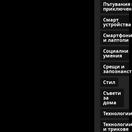
Пътувания 
приключен
Смарт
устройства
Смартфон
и лаптопи
Социални
умения
Срещи и
запознанст
Стил
Съвети
за
дома
Технологи
Технологи
и трикове