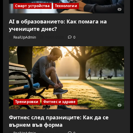
Смарт устройства
Технологии
AI в образованието: Как помага на
учениците днес?
RealUpAdmin
10/01/2026
0
Тренировки
Фитнес и здраве
Фитнес след празниците: Как да се
върнем във форма