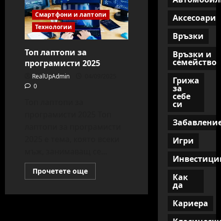
Смартфони и лаптопи
Аксесоари
Технологии
Връзки
Топ лаптопи за
Връзки и
семейство
програмисти 2025
RealUpAdmin
04/09/2025
Грижа
0
за
себе
Топ лаптопи за
си
програмисти 2025 Топ
Забавлени
лаптопи за програмисти
2025 е тема, която всеки
Игри
мъж, занимаващ се...
Инвестици
Read
Прочетете още
Как
more
about
да
Топ
лаптопи
Кариера
за
програмисти
2025