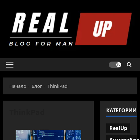
Skip
to
content
Primary
Menu
Начало
Блог
ThinkPad
ThinkPad
КАТЕГОРИИ
RealUp
Автомобил